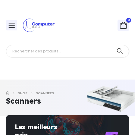
0
SHOP
SCANNERS
Scanners
Les meilleurs