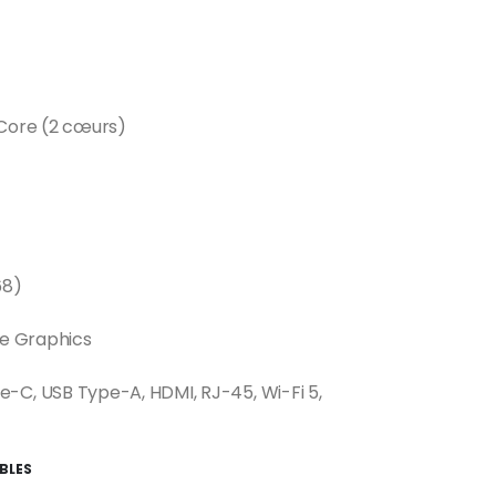
l Core (2 cœurs)
68)
 Xe Graphics
e-C, USB Type-A, HDMI, RJ-45, Wi-Fi 5,
BLES