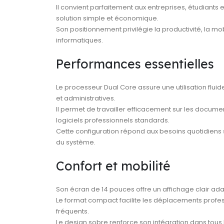
Il convient parfaitement aux entreprises, étudiant
solution simple et économique.
Son positionnement privilégie la productivité, la mob
informatiques.
Performances essentielles
Le processeur Dual Core assure une utilisation flui
et administratives.
Il permet de travailler efficacement sur les documen
logiciels professionnels standards.
Cette configuration répond aux besoins quotidiens 
du système.
Confort et mobilité
Son écran de 14 pouces offre un affichage clair ada
Le format compact facilite les déplacements prof
fréquents.
Le design sobre renforce son intégration dans tou