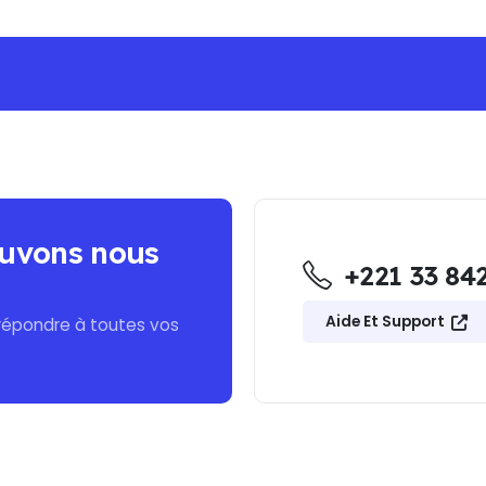
G ON ALL ORDERS -NO MINIMUM PURCHASE - 
uvons nous
+221 33 842
Aide Et Support
répondre à toutes vos