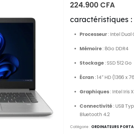
224.900
CFA
caractéristiques :
Processeur
: Intel Dua
Mémoire
: 8Go DDR4
Stockage
: SSD 512 Go
Écran
: 14″ HD (1366 x 7
Graphiques
: Intel Iris
Connectivité
: USB Typ
Bluetooth 4.2
Catégorie :
ORDINATEURS PORTA