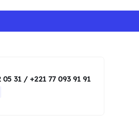
FREE SHIPPING ON ALL ORDERS -NO MINIMUM
 05 31 / +221 77 093 91 91