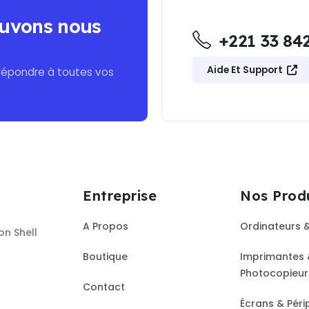
uvons nous
+221 33 842
Aide Et Support
répondre à toutes vos
Entreprise
Nos Prod
A Propos
Ordinateurs 
on Shell
Boutique
Imprimantes 
Photocopieu
Contact
Écrans & Péri