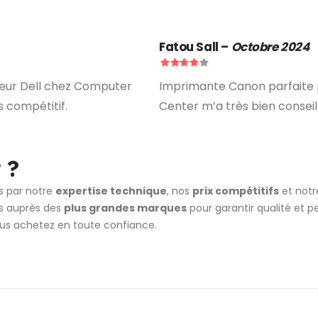
Fatou Sall
–
Octobre 2024
ateur Dell chez Computer
Imprimante Canon parfaite 
s compétitif.
Center m’a très bien consei
 ?
s par notre
expertise technique
, nos
prix compétitifs
et not
s auprès des
plus grandes marques
pour garantir qualité et 
ous achetez en toute confiance.