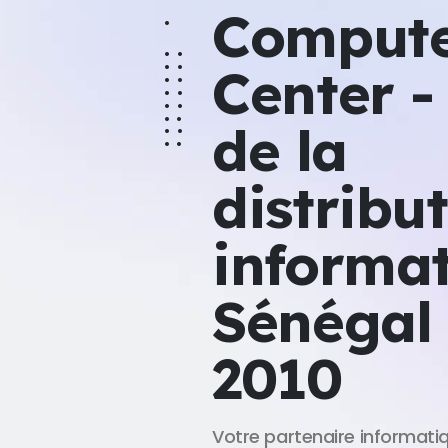
Comput
Center -
de la
distribu
informa
Sénégal
2010
Votre partenaire informati