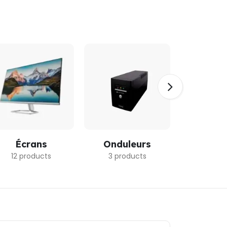
Écrans
Onduleurs
Ordina
Porta
12 products
3 products
24 pro