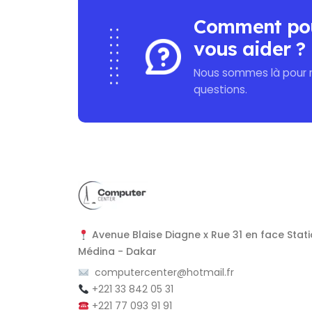
Comment po
vous aider ?
Nous sommes là pour 
questions.
Avenue Blaise Diagne x Rue 31 en face Stati
Médina - Dakar
computercenter@hotmail.fr
+221 33 842 05 31
+221 77 093 91 91