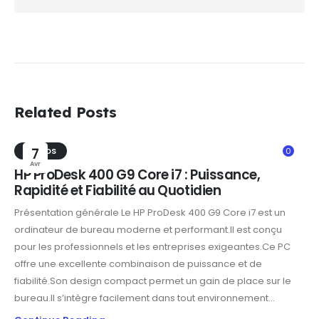
Related Posts
TRENDS
7
0
Avr
HP ProDesk 400 G9 Core i7 : Puissance,
Rapidité et Fiabilité au Quotidien
Présentation générale Le HP ProDesk 400 G9 Core i7 est un
ordinateur de bureau moderne et performant.Il est conçu
pour les professionnels et les entreprises exigeantes.Ce PC
offre une excellente combinaison de puissance et de
fiabilité.Son design compact permet un gain de place sur le
bureau.Il s’intègre facilement dans tout environnement...