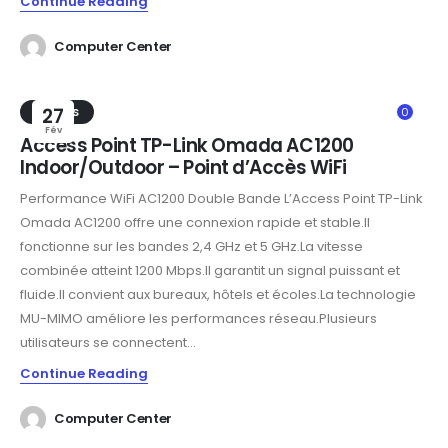
Continue Reading
Computer Center
TRENDS
27
0
Fév
Access Point TP-Link Omada AC1200
Indoor/Outdoor – Point d’Accès WiFi
Performance WiFi AC1200 Double Bande L’Access Point TP-Link
Omada AC1200 offre une connexion rapide et stable.Il
fonctionne sur les bandes 2,4 GHz et 5 GHz.La vitesse
combinée atteint 1200 Mbps.Il garantit un signal puissant et
fluide.Il convient aux bureaux, hôtels et écoles.La technologie
MU-MIMO améliore les performances réseau.Plusieurs
utilisateurs se connectent...
Continue Reading
Computer Center