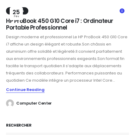
TRENDS
25
0
Fév
HP ProBook 450 G10 Core i7 : Ordinateur
Portable Professionnel
Design moderne et professionnel Le HP ProBook 450 G10 Core
i7 affiche un design élégant et robuste.Son châssis en
aluminium offre solidité et légèreté.Il convient parfaitement
aux environnements professionnels exigeants.Son format fin
facilite le transport quotidien.Il s’adapte aux déplacements
fréquents des collaborateurs. Performances puissantes au
quotidien Ce modèle intègre un processeur Intel Core...
Continue Reading
Computer Center
RECHERCHER