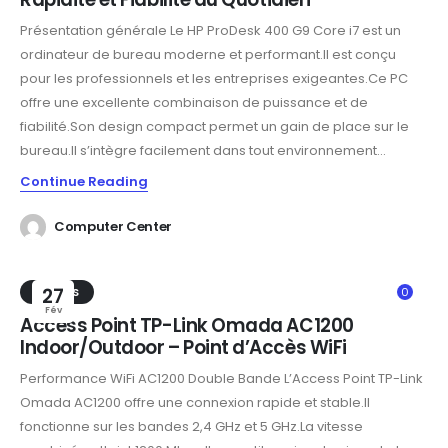
Présentation générale Le HP ProDesk 400 G9 Core i7 est un
ordinateur de bureau moderne et performant.Il est conçu
pour les professionnels et les entreprises exigeantes.Ce PC
offre une excellente combinaison de puissance et de
fiabilité.Son design compact permet un gain de place sur le
bureau.Il s’intègre facilement dans tout environnement...
Continue Reading
Computer Center
TRENDS
27
0
Fév
Access Point TP-Link Omada AC1200
Indoor/Outdoor – Point d’Accès WiFi
Performance WiFi AC1200 Double Bande L’Access Point TP-Link
Omada AC1200 offre une connexion rapide et stable.Il
fonctionne sur les bandes 2,4 GHz et 5 GHz.La vitesse