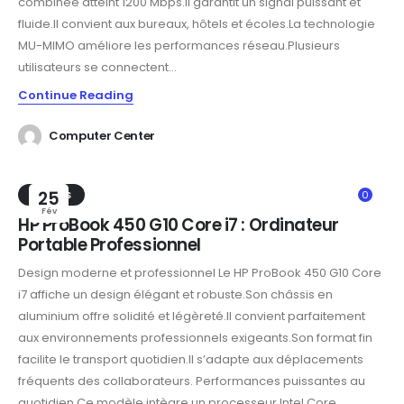
combinée atteint 1200 Mbps.Il garantit un signal puissant et
fluide.Il convient aux bureaux, hôtels et écoles.La technologie
MU-MIMO améliore les performances réseau.Plusieurs
utilisateurs se connectent...
Continue Reading
Computer Center
TRENDS
25
0
Fév
HP ProBook 450 G10 Core i7 : Ordinateur
Portable Professionnel
Design moderne et professionnel Le HP ProBook 450 G10 Core
i7 affiche un design élégant et robuste.Son châssis en
aluminium offre solidité et légèreté.Il convient parfaitement
aux environnements professionnels exigeants.Son format fin
facilite le transport quotidien.Il s’adapte aux déplacements
fréquents des collaborateurs. Performances puissantes au
quotidien Ce modèle intègre un processeur Intel Core...