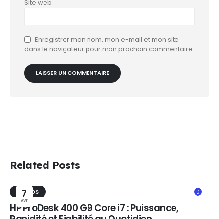
Site web
Enregistrer mon nom, mon e-mail et mon site
dans le navigateur pour mon prochain commentaire.
Related Posts
TRENDS
7
0
Avr
HP ProDesk 400 G9 Core i7 : Puissance,
Rapidité et Fiabilité au Quotidien