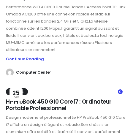
Performance WiFi AC1200 Double Bande L’Access Point TP-Link
Omada AC1200 offre une connexion rapide et stable.Il
fonctionne sur les bandes 2,4 GHz et 5 GHz.La vitesse
combinée atteint 1200 Mbps.Il garantit un signal puissant et
fluide.Il convient aux bureaux, hôtels et écoles.La technologie
MU-MIMO améliore les performances réseau.Plusieurs
utilisateurs se connectent...
Continue Reading
Computer Center
TRENDS
25
0
Fév
HP ProBook 450 G10 Core i7 : Ordinateur
Portable Professionnel
Design moderne et professionnel Le HP ProBook 450 G10 Core
i7 affiche un design élégant et robuste.Son châssis en
aluminium offre solidité et légèreté.Il convient parfaitement