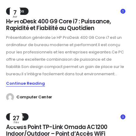
TRENDS
7
0
Avr
HP ProDesk 400 G9 Core i7 : Puissance,
Rapidité et Fiabilité au Quotidien
Présentation générale Le HP ProDesk 400 G9 Core i7 est un
ordinateur de bureau moderne et performant.Il est conçu
pour les professionnels et les entreprises exigeantes.Ce PC
offre une excellente combinaison de puissance et de
fiabilité.Son design compact permet un gain de place sur le
bureau.Il s’intègre facilement dans tout environnement...
Continue Reading
Computer Center
TRENDS
27
0
Fév
Access Point TP-Link Omada AC1200
Indoor/Outdoor – Point d’Accès WiFi