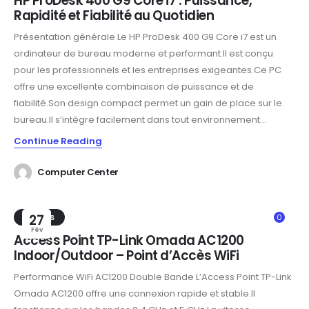
HP ProDesk 400 G9 Core i7 : Puissance,
Rapidité et Fiabilité au Quotidien
Présentation générale Le HP ProDesk 400 G9 Core i7 est un
ordinateur de bureau moderne et performant.Il est conçu
pour les professionnels et les entreprises exigeantes.Ce PC
offre une excellente combinaison de puissance et de
fiabilité.Son design compact permet un gain de place sur le
bureau.Il s’intègre facilement dans tout environnement...
Continue Reading
Computer Center
TRENDS
27
0
Fév
Access Point TP-Link Omada AC1200
Indoor/Outdoor – Point d’Accès WiFi
Performance WiFi AC1200 Double Bande L’Access Point TP-Link
Omada AC1200 offre une connexion rapide et stable.Il