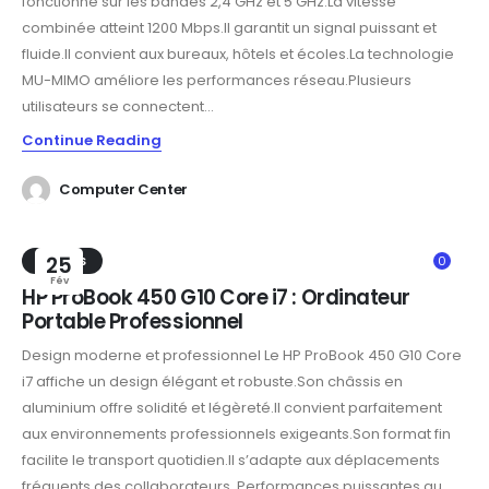
fonctionne sur les bandes 2,4 GHz et 5 GHz.La vitesse
combinée atteint 1200 Mbps.Il garantit un signal puissant et
fluide.Il convient aux bureaux, hôtels et écoles.La technologie
MU-MIMO améliore les performances réseau.Plusieurs
utilisateurs se connectent...
Continue Reading
Computer Center
TRENDS
25
0
Fév
HP ProBook 450 G10 Core i7 : Ordinateur
Portable Professionnel
Design moderne et professionnel Le HP ProBook 450 G10 Core
i7 affiche un design élégant et robuste.Son châssis en
aluminium offre solidité et légèreté.Il convient parfaitement
aux environnements professionnels exigeants.Son format fin
facilite le transport quotidien.Il s’adapte aux déplacements
fréquents des collaborateurs. Performances puissantes au