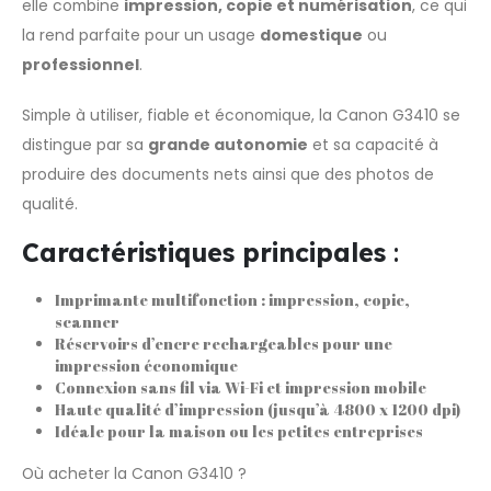
elle combine
impression, copie et numérisation
, ce qui
la rend parfaite pour un usage
domestique
ou
professionnel
.
Simple à utiliser, fiable et économique, la Canon G3410 se
distingue par sa
grande autonomie
et sa capacité à
produire des documents nets ainsi que des photos de
qualité.
Caractéristiques principales
:
Imprimante multifonction : impression, copie,
scanner
Réservoirs d’encre rechargeables pour une
impression économique
Connexion sans fil via Wi-Fi et impression mobile
Haute qualité d’impression (jusqu’à 4800 x 1200 dpi)
Idéale pour la maison ou les petites entreprises
Où acheter la Canon G3410 ?