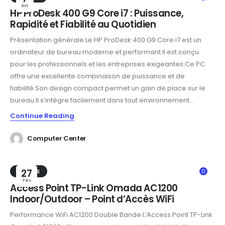
Avr
HP ProDesk 400 G9 Core i7 : Puissance,
Rapidité et Fiabilité au Quotidien
Présentation générale Le HP ProDesk 400 G9 Core i7 est un
ordinateur de bureau moderne et performant.Il est conçu
pour les professionnels et les entreprises exigeantes.Ce PC
offre une excellente combinaison de puissance et de
fiabilité.Son design compact permet un gain de place sur le
bureau.Il s’intègre facilement dans tout environnement...
Continue Reading
Computer Center
TRENDS
27
0
Fév
Access Point TP-Link Omada AC1200
Indoor/Outdoor – Point d’Accès WiFi
Performance WiFi AC1200 Double Bande L’Access Point TP-Link