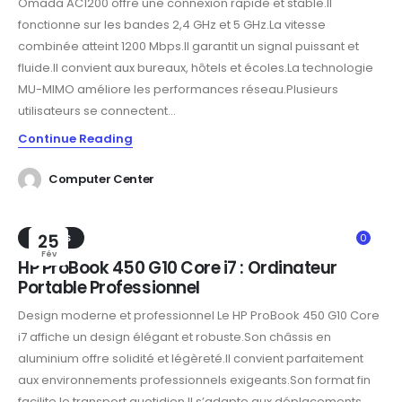
Omada AC1200 offre une connexion rapide et stable.Il
fonctionne sur les bandes 2,4 GHz et 5 GHz.La vitesse
combinée atteint 1200 Mbps.Il garantit un signal puissant et
fluide.Il convient aux bureaux, hôtels et écoles.La technologie
MU-MIMO améliore les performances réseau.Plusieurs
utilisateurs se connectent...
Continue Reading
Computer Center
TRENDS
25
0
Fév
HP ProBook 450 G10 Core i7 : Ordinateur
Portable Professionnel
Design moderne et professionnel Le HP ProBook 450 G10 Core
i7 affiche un design élégant et robuste.Son châssis en
aluminium offre solidité et légèreté.Il convient parfaitement
aux environnements professionnels exigeants.Son format fin
facilite le transport quotidien.Il s’adapte aux déplacements