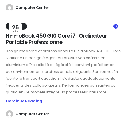
Computer Center
TRENDS
25
0
Fév
HP ProBook 450 G10 Core i7 : Ordinateur
Portable Professionnel
Design moderne et professionnel Le HP ProBook 450 G10 Core
i7 affiche un design élégant et robuste.Son châssis en
aluminium offre solidité et légèreté.Il convient parfaitement
aux environnements professionnels exigeants.Son format fin
facilite le transport quotidien.Il s’adapte aux déplacements
fréquents des collaborateurs. Performances puissantes au
quotidien Ce modèle intègre un processeur Intel Core...
Continue Reading
Computer Center