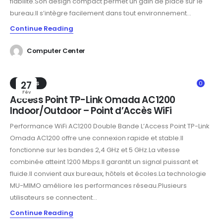
fiabilité.Son design compact permet un gain de place sur le
bureau.Il s’intègre facilement dans tout environnement...
Continue Reading
Computer Center
TRENDS
27
0
Fév
Access Point TP-Link Omada AC1200
Indoor/Outdoor – Point d’Accès WiFi
Performance WiFi AC1200 Double Bande L’Access Point TP-Link
Omada AC1200 offre une connexion rapide et stable.Il
fonctionne sur les bandes 2,4 GHz et 5 GHz.La vitesse
combinée atteint 1200 Mbps.Il garantit un signal puissant et
fluide.Il convient aux bureaux, hôtels et écoles.La technologie
MU-MIMO améliore les performances réseau.Plusieurs
utilisateurs se connectent...
Continue Reading