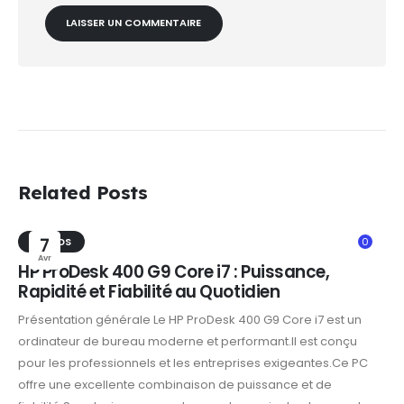
Related Posts
TRENDS
7
0
Avr
HP ProDesk 400 G9 Core i7 : Puissance,
Rapidité et Fiabilité au Quotidien
Présentation générale Le HP ProDesk 400 G9 Core i7 est un
ordinateur de bureau moderne et performant.Il est conçu
pour les professionnels et les entreprises exigeantes.Ce PC
offre une excellente combinaison de puissance et de