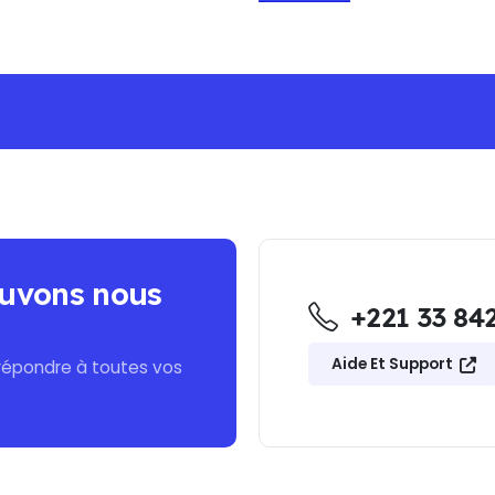
NG ON ALL ORDERS -NO MINIMUM PURCHASE -
uvons nous
+221 33 842
Aide Et Support
répondre à toutes vos