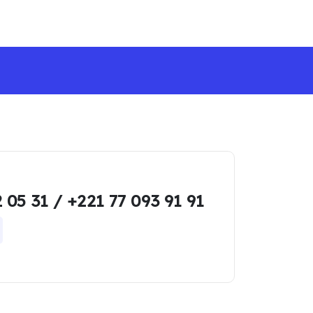
 FREE SHIPPING ON ALL ORDERS -NO MINIMU
 05 31 / +221 77 093 91 91