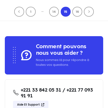
…
1
14
15
16
Comment pouvons
nous vous aider ?
Nous sommes là pour répondre à
toutes vos questions.
+221 33 842 05 31 / +221 77 093
91 91
Aide Et Support