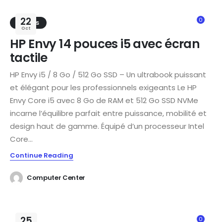
22
0
TRENDS
Oct
HP Envy 14 pouces i5 avec écran
tactile
HP Envy i5 / 8 Go / 512 Go SSD – Un ultrabook puissant
et élégant pour les professionnels exigeants Le HP
Envy Core i5 avec 8 Go de RAM et 512 Go SSD NVMe
incarne l’équilibre parfait entre puissance, mobilité et
design haut de gamme. Équipé d’un processeur Intel
Core...
Continue Reading
Computer Center
25
0