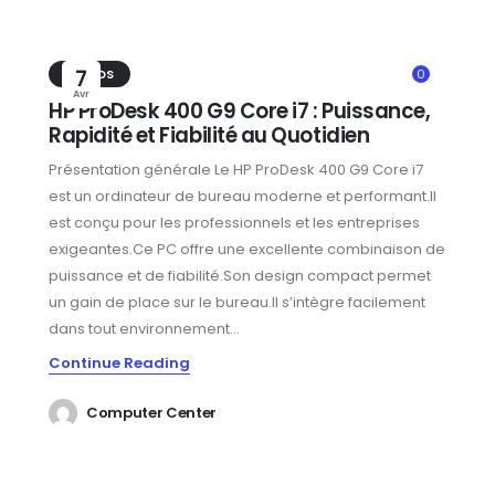
TRENDS
7
0
Avr
HP ProDesk 400 G9 Core i7 : Puissance,
Rapidité et Fiabilité au Quotidien
Présentation générale Le HP ProDesk 400 G9 Core i7
est un ordinateur de bureau moderne et performant.Il
est conçu pour les professionnels et les entreprises
exigeantes.Ce PC offre une excellente combinaison de
puissance et de fiabilité.Son design compact permet
un gain de place sur le bureau.Il s’intègre facilement
dans tout environnement...
Continue Reading
Computer Center